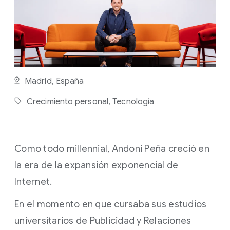
E
L
E
C
T
U
R
A
:
Madrid, España
2
M
Crecimiento personal,
Tecnología
I
N
Como todo millennial, Andoni Peña creció en
la era de la expansión exponencial de
Internet.
En el momento en que cursaba sus estudios
universitarios de Publicidad y Relaciones