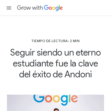
TIEMPO DE LECTURA: 2 MIN
Seguir siendo un eterno
estudiante fue la clave
del éxito de Andoni
T
I
E
M
P
O
D